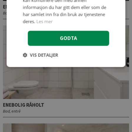
kan kombinere den med annen
ENEBOLIG PORSGRUNN
informasjon du har gitt dem eller som de
Baderom
har samlet inn fra din bruk av tjenestene
deres.
Les mer
GODTA
VIS DETALJER
ENEBOLIG RÅHOLT
Bad, entrè