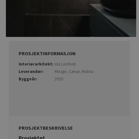
PROSJEKTINFORMASJON
Interiørarkitekt:
Ida Lundvist
Leverandør:
Mirage, Cæsar, Mutina
Byggeår:
2019
PROSJEKTBESKRIVELSE
Prosjektet