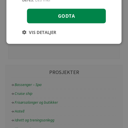
Baderom i Oslo designet av Ida Lundqvist
GODTA
Fliser
Cæsar Anima Graphite
Mutina Mews
VIS DETALJER
Foto: Filippa Tredal
PROSJEKTER
Bassenger – Spa
Cruise ship
Frisørsalonger og butikker
Hotell
Idrett og treningsanlegg