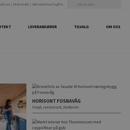
akt oss
Ekstranett
Søk konto hos FagFlis
ITEKT
LEVERANDØRER
TILVALG
OM OSS
HORISONT FOSNAVÅG
Foajè, restaurant, baderom