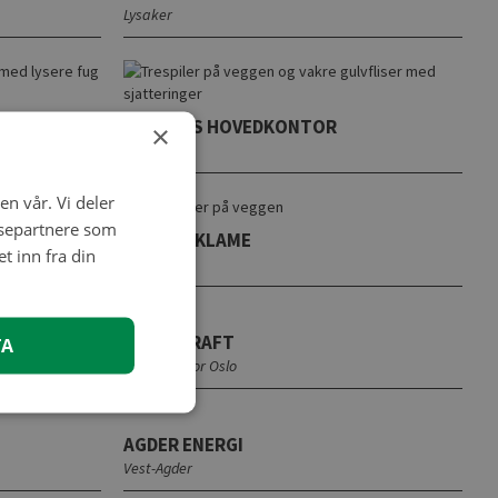
Lysaker
NORDEAS HOVEDKONTOR
×
Oslo
en vår. Vi deler
ysepartnere som
SMFB REKLAME
 inn fra din
Oslo
STATSKRAFT
TA
Hovedkontor Oslo
AGDER ENERGI
Vest-Agder