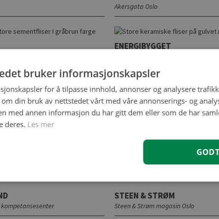
Akersgata Oslo
ENERGIBYGGET
DKONTOR
Drammen
tedet bruker informasjonskapsler
sjonskapsler for å tilpasse innhold, annonser og analysere trafikk
 om din bruk av nettstedet vårt med våre annonserings- og anal
ERN VGS
MATCH STORO
n med annen informasjon du har gitt dem eller som de har samlet
Oslo
e deres.
Les mer
TASJON
PETROLIO GEO SERVICES
GOD
Oslo
ND
STEEN & STRØM
e kompetansesenter
Steen & Strøm magasin Oslo