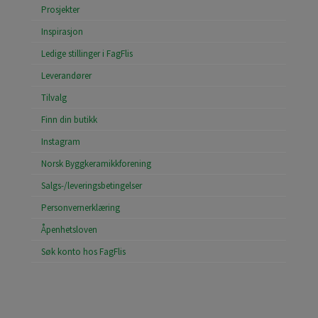
Prosjekter
Inspirasjon
Ledige stillinger i FagFlis
Leverandører
Tilvalg
Finn din butikk
Instagram
Norsk Byggkeramikkforening
Salgs-/leveringsbetingelser
Personvernerklæring
Åpenhetsloven
Søk konto hos FagFlis