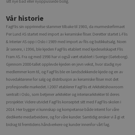
sitt nye bad eller nyoppussede bolig.
Vår historie
FagFlis sin opprinnelse stammer tilbake til 1980, da murmesterfirmaet
Per Lund AS startet med import av keramiske fliser. Deretter startet L-Flis
& Interiør AS opp i Oslo i 1989 med import av flis og butikkutsalg. Noen
år senere, i 1996, ble kjeden FagFlis etablert med kjedeselskapet Flis
Fram AS. Fra og med 1998 har vi også vært etablert i Sverige (Gøteborg).
Gjennom 2000-tallet opplevde kjeden en jevn vekst, hvor stadig nye
medlemmer kom til, og FagFlis ble en landsdekkende kjede og en av
hovedaktørene for salg og distribusjon av keramiske fliser mot det
profesjonelle markedet. I 2007 etablerer FagFlis et Arkitektshowroom
sentralt i Oslo, som betjener arkitekter og interiørarkitekter til deres
prosjekter. Videre utvidet FagFlis konseptet sitt med FagFlis-skolen i
2014. Her bygger vi kunnskap og kompetanse både internt for våre
dedikerte medarbeidere, og for våre kunder. Samtidig ønsker vi å gi et
bidrag til fremtidens håndverkere og kunder innenfor vårt fag.