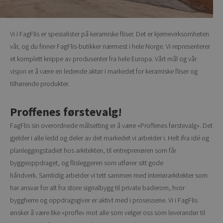
Vi i FagFlis er spesialister på keramiske fliser. Det er kjernevirksomheten
vår, og du finner FagFlis-butikker nærmest i hele Norge. Vi representerer
et komplett knippe av produsenter fra hele Europa. Vårt mål og vår
visjon er å være en ledende aktør i markedet for keramiske fliser og
tilhørende produkter.
Proffenes førstevalg!
FagFlis sin overordnede målsetting er å være «Proffenes førstevalg». Det
gjelder i alle ledd og deler av det markedet vi arbeider i. Helt ifra idé og
planleggingstadiet hos arkitekten, til entreprenøren som får
byggeoppdraget, og flisleggeren som utfører sitt gode
håndverk. Samtidig arbeider vi tett sammen med interiørarkitekter som
har ansvar for alt fra store signalbygg til private baderom, hvor
byggherre og oppdragsgiver er aktivt med i prosessene. Vi i FagFlis
ønsker å være like «proffe» mot alle som velger oss som leverandør til