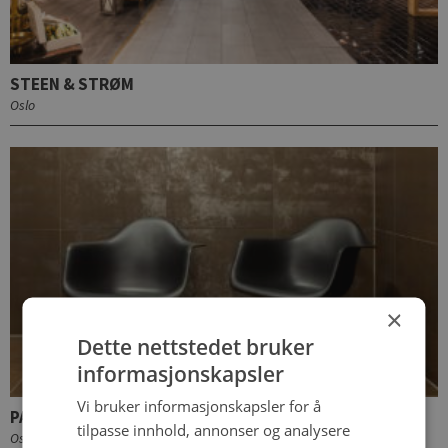
STEEN & STRØM
Oslo
×
Dette nettstedet bruker
informasjonskapsler
Vi bruker informasjonskapsler for å
PALEET
tilpasse innhold, annonser og analysere
Oslo