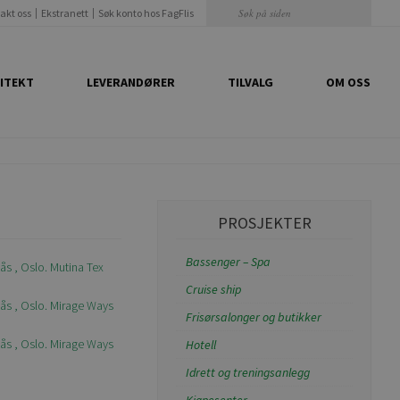
akt oss
Ekstranett
Søk konto hos FagFlis
ITEKT
LEVERANDØRER
TILVALG
OM OSS
PROSJEKTER
Bassenger – Spa
Cruise ship
Frisørsalonger og butikker
Hotell
Idrett og treningsanlegg