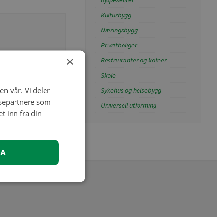
Kjøpesenter
Kulturbygg
Næringsbygg
Privatboliger
×
Restauranter og kafeer
Skole
en vår. Vi deler
Sykehus og helsebygg
ysepartnere som
Universell utforming
 inn fra din
TA