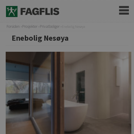
Forsiden
Prosjekter
Privatboliger
Enebolig Nesøya
Enebolig Nesøya