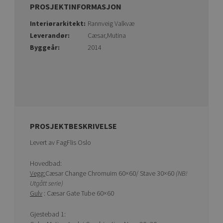
PROSJEKTINFORMASJON
Interiørarkitekt:
Rannveig Valkvæ
Leverandør:
Cæsar,Mutina
Byggeår:
2014
PROSJEKTBESKRIVELSE
Levert av FagFlis Oslo
Hovedbad:
Vegg:
Cæsar Change Chromuim 60×60/ Stave 30×60
(NB!
Utgått serie)
Gulv
: Cæsar Gate Tube 60×60
Gjestebad 1: