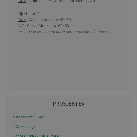
Gulv
: Mutina Azulej Combination Nero 20×20
Gjestebad 2:
Gulv
: Cæsar More Urbe 60×60
WC : Cæsar More Urbe 60×60
NB! Cæsar More er en utgått flis, men lignende finnes.
PROSJEKTER
Bassenger – Spa
Cruise ship
Frisørsalonger og butikker