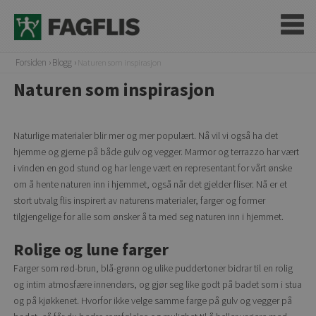
Forsiden
Blogg
Naturen som inspirasjon
Naturen som inspirasjon
Naturlige materialer blir mer og mer populært. Nå vil vi også ha det
hjemme og gjerne på både gulv og vegger. Marmor og terrazzo har vært
i vinden en god stund og har lenge vært en representant for vårt ønske
om å hente naturen inn i hjemmet, også når det gjelder fliser. Nå er et
stort utvalg flis inspirert av naturens materialer, farger og former
tilgjengelige for alle som ønsker å ta med seg naturen inn i hjemmet.
Rolige og lune farger
Farger som rød-brun, blå-grønn og ulike puddertoner bidrar til en rolig
og intim atmosfære innendørs, og gjør seg like godt på badet som i stua
og på kjøkkenet. Hvorfor ikke velge samme farge på gulv og vegger på