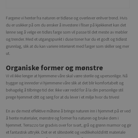
Fargene vi henter fra naturen er tidløse og overlever enhver trend. Hvis
du er usikker på om du ønsker å investere i fliser på kjøkkenet kan det
lønne seg å velge en tidløs farge som vil passe til det meste av møbler
og trender. Med et utgangspunkt i duse toner har du et godt og tidløst
grunnlag, slik at du kan variere interiøret med farger som skiller seg mer
ut.
Organiske former og mønstre
Vi vil ikke lenger at hjemmene våre skal være sterile og upersonlige. Nå
bygger og innreder vi hjemmene våre slik at det blir komfortabelt og
behagelig å tilbringe tid der. Ikke vær redd for å la din personlige stil
prege hjemmet ditt og sørg for at du lever i et miljø hvor du trives!
En av de mest effektive måtene å bringe naturen inn i hjemmet på er ved
å hente materialer, mønstre og former fra naturen og bruke dem i
hjemmet. Terrazzo tar gradvis over for svart, grå og grønn marmor og gir
et fantastisk uttrykk. Det er et slitesterkt og vedlikeholdsfritt materiale