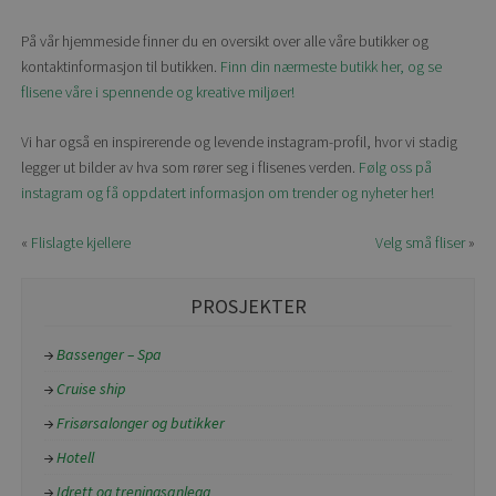
På vår hjemmeside finner du en oversikt over alle våre butikker og
kontaktinformasjon til butikken.
Finn din nærmeste butikk her, og se
flisene våre i spennende og kreative miljøer!
Vi har også en inspirerende og levende instagram-profil, hvor vi stadig
legger ut bilder av hva som rører seg i flisenes verden.
Følg oss på
instagram og få oppdatert informasjon om trender og nyheter her!
«
Flislagte kjellere
Velg små fliser
»
PROSJEKTER
Bassenger – Spa
Cruise ship
Frisørsalonger og butikker
Hotell
Idrett og treningsanlegg