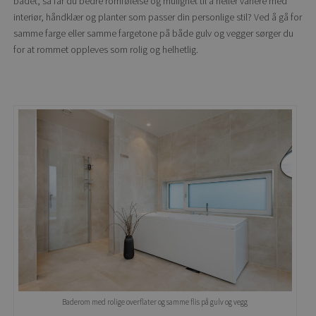
badet, så får du bedre romfølelse og mulighet til å heller variere med
interiør, håndklær og planter som passer din personlige stil? Ved å gå for
samme farge eller samme fargetone på både gulv og vegger sørger du
for at rommet oppleves som rolig og helhetlig.
Baderom med rolige overflater og samme flis på gulv og vegg