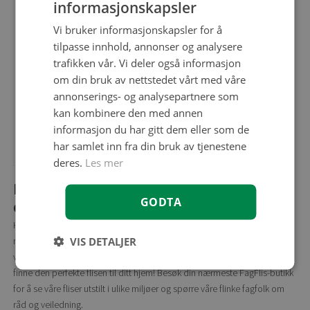
informasjonskapsler
Vi bruker informasjonskapsler for å
tilpasse innhold, annonser og analysere
trafikken vår. Vi deler også informasjon
om din bruk av nettstedet vårt med våre
annonserings- og analysepartnere som
kan kombinere den med annen
informasjon du har gitt dem eller som de
Terrazzoflis
har samlet inn fra din bruk av tjenestene
deres.
Les mer
Hvordan skal du hente naturen inn i
GODTA
ditt hjem?
Har du også lyst til å invitere naturens former og farger inn i ditt hjem,
VIS DETALJER
men er usikker på hvordan du bør gå frem for å få et resultat som du kan
være fornøyd med i mange år fremover? Vi hjelper deg gjerne med å
finne den perfekte flisen til ditt hjem! Besøk din nærmeste FagFlis-butikk
for å se våre fliser utstilt i ulike miljøer og spørre våre flinke fagfolk om
råd og veiledning.