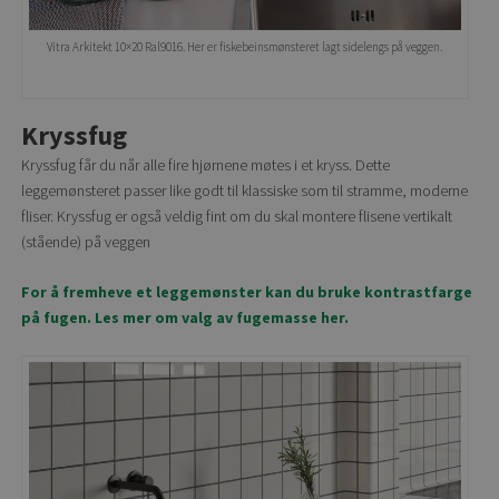
Vitra Arkitekt 10×20 Ral9016. Her er fiskebeinsmønsteret lagt sidelengs på veggen.
Kryssfug
Kryssfug får du når alle fire hjørnene møtes i et kryss. Dette
leggemønsteret passer like godt til klassiske som til stramme, moderne
fliser. Kryssfug er også veldig fint om du skal montere flisene vertikalt
(stående) på veggen
For å fremheve et leggemønster kan du bruke kontrastfarge
på fugen. Les mer om valg av fugemasse her.