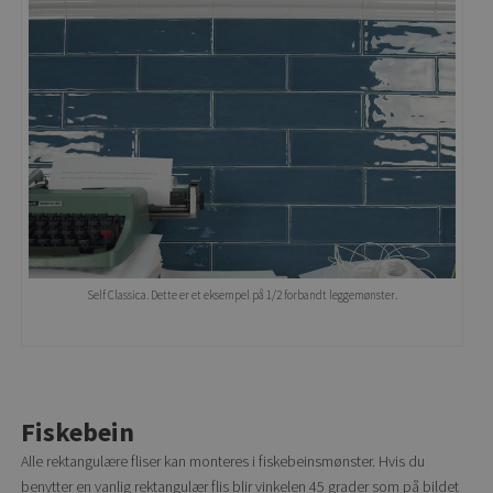
Self Classica. Dette er et eksempel på 1/2 forbandt leggemønster.
Fiskebein
Alle rektangulære fliser kan monteres i fiskebeinsmønster. Hvis du
benytter en vanlig rektangulær flis blir vinkelen 45 grader som på bildet