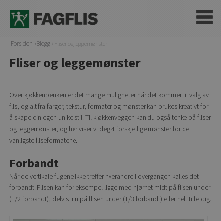
Forsiden
Blogg
Fliser og leggemønster
Fliser og leggemønster
Over kjøkkenbenken er det mange muligheter når det kommer til valg av
flis, og alt fra farger, tekstur, formater og mønster kan brukes kreativt for
å skape din egen unike stil. Til kjøkkenveggen kan du også tenke på fliser
og leggemønster, og her viser vi deg 4 forskjellige mønster for de
vanligste fliseformatene.
Forbandt
Når de vertikale fugene ikke treffer hverandre i overgangen kalles det
forbandt. Flisen kan for eksempel ligge med hjørnet midt på flisen under
(1/2 forbandt), delvis inn på flisen under (1/3 forbandt) eller helt tilfeldig.