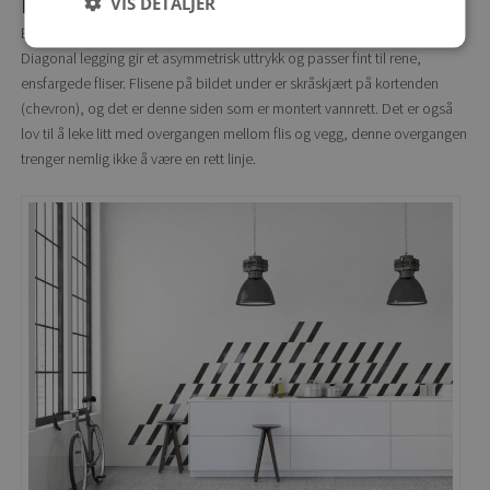
Diagonalt
VIS DETALJER
En litt annerledes måte å legge fliser på, men vel så virkningsfull.
Diagonal legging gir et asymmetrisk uttrykk og passer fint til rene,
ensfargede fliser. Flisene på bildet under er skråskjært på kortenden
(chevron), og det er denne siden som er montert vannrett. Det er også
lov til å leke litt med overgangen mellom flis og vegg, denne overgangen
trenger nemlig ikke å være en rett linje.