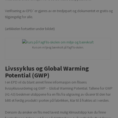
Verifisering av EPD`er gjøres av en tredjepart og dokumentet er gratis og
tilgjengelig for alle.
(artikkelen fortsetter under bildet)
Kurs om miljø og bærekraft på FagFlis-skolen.
Livssyklus og Global Warming
Potential (GWP)
I en EPD vil du blant annet finne informasjon om flisens
livssyklusvurdering og GWP – Global Warming Potential. Tallene for GWP
(A1-A3) beskriver utslippene fra en flis fra utgraving av råvarer til den har
blitt et ferdig produkt i porten på fabrikken, klar til å fraktes ut i verden.
Dersom du ønsker en flis med lavest mulig klimautslipp kan du finne