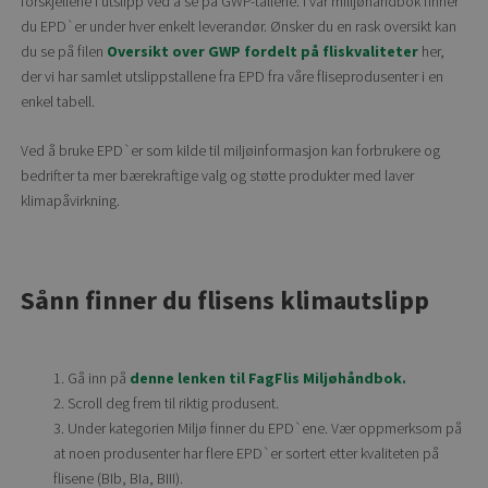
forskjellene i utslipp ved å se på GWP-tallene. I vår milljøhåndbok finner
du EPD`er under hver enkelt leverandør. Ønsker du en rask oversikt kan
du se på filen
Oversikt over GWP fordelt på fliskvaliteter
her,
der vi har samlet utslippstallene fra EPD fra våre fliseprodusenter i en
enkel tabell.
Ved å bruke EPD`er som kilde til miljøinformasjon kan forbrukere og
bedrifter ta mer bærekraftige valg og støtte produkter med laver
klimapåvirkning.
Sånn finner du flisens klimautslipp
Gå inn på
denne lenken til FagFlis Miljøhåndbok.
Scroll deg frem til riktig produsent.
Under kategorien Miljø finner du EPD`ene. Vær oppmerksom på
at noen produsenter har flere EPD`er sortert etter kvaliteten på
flisene (BIb, BIa, BIII).