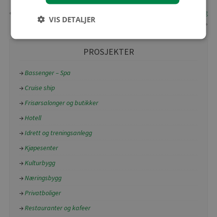
«
Universell utforming
Vedlikeholdsfritt gulv til terrasse og
VIS DETALJER
balkong
»
PROSJEKTER
Bassenger – Spa
Cruise ship
Frisørsalonger og butikker
Hotell
Idrett og treningsanlegg
Kjøpesenter
Kulturbygg
Næringsbygg
Privatboliger
Restauranter og kafeer