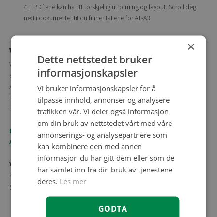
EPD`ene kan ha litt forskjellig utforming og layout. Scroll deg
ned i dokumentet til du finner tallene for A1-A3.
×
Vi hjelper deg
Dette nettstedet bruker
Vil du finne utslippstallene for fliser og trenger hjelp til å navigere i
informasjonskapsler
dokumentasjonen? Ta kontakt med oss så hjelper vi deg. FagFlis
Arkitektshowroom har lang erfaring med å bistå arkitekter og
Vi bruker informasjonskapsler for å
interiørarkitekter i både små og store prosjekter, og vi holder oss
tilpasse innhold, annonser og analysere
løpende oppdatert på det som skjer med fliser på miljøfronten.
trafikken vår. Vi deler også informasjon
om din bruk av nettstedet vårt med våre
Her finner du kontaktinformasjon til FagFlis
annonserings- og analysepartnere som
Arkitektshowroom.
kan kombinere den med annen
informasjon du har gitt dem eller som de
Vil dere lære mer om EPD, fliser og miljø?
Kontakt oss så
har samlet inn fra din bruk av tjenestene
skreddersyr vi kurs tilpasset behovene i din bedrift. Kursene kan
deres.
Les mer
gjennomføres i våre lokaler på Sagene i Oslo eller i deres lokaler.
GODTA