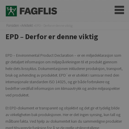
Forsiden
Arkitekt
EPD – Derfor er denne viktig
EPD – Derfor er denne viktig
EPD – Environmental Product Declaration – er en miljødeklarasjon som
gir detaljert informasjon om miljøpåvirkningen til et produkt gjennom
hele dets livssyklus. Dokumentasjonen inkluderer produksjon, transport,
bruk og avhending av produktet. EPD`er er utviklet i samsvar med den
internasjonale standarden ISO 14025, og gir både forbrukere og
bedrifter verdifull informasjon om klimaavtrykk og andre miljøaspekter
ved produktet.
Et EPD-dokument er transparent og objektivt og det gir et tydelig bilde
av virkeligheten bak produksjonen. Her er det ingen synsing, kun tall og
målbare fakta. Ved hjelp av dokumentet kan du sammenligne produkter
med tilsvarende funksjon for å se de reelle utslippstallene.