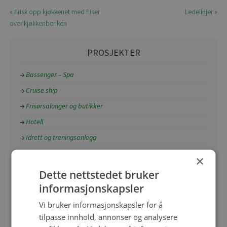
«
Frisk opp kjøkkenet med fliser
Ledelinjer
»
over kjøkkenbenken
PROSJEKTER
Bassenger – Spa
Cruise ship
Frisørsalonger og butikker
Hotell
Idrett og treningsanlegg
Kjøpesenter
×
Kulturbygg
Dette nettstedet bruker
Næringsbygg
informasjonskapsler
Privatboliger
Vi bruker informasjonskapsler for å
Restauranter og kafeer
tilpasse innhold, annonser og analysere