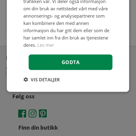
trafikken vår. Vi deler også informasjon
Skole
om din bruk av nettstedet vårt med våre
Sykehus og helsebygg
annonserings- og analysepartnere som
Universell utforming
kan kombinere den med annen
informasjon du har gitt dem eller som de
har samlet inn fra din bruk av tjenestene
deres.
Les mer
Meny ekstranett
GODTA
Personvernerklæring
Kontakt oss
Ekstranett
Søk konto hos FagFlis
VIS DETALJER
Følg oss
Finn din butikk