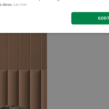
e deres.
Les mer
GOD