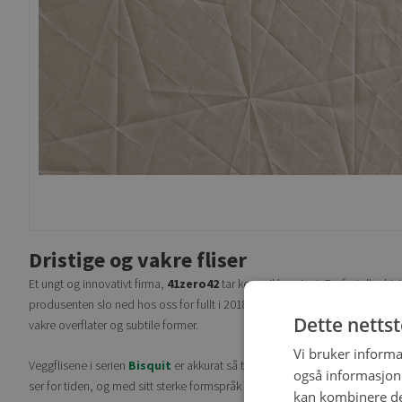
Dristige og vakre fliser
Et ungt og innovativt firma,
41zero42
tar keramikk seriøst. De forteller h
produsenten slo ned hos oss for fullt i 2018 og gang på gang blir vi ekst
Dette netts
vakre overflater og subtile former.
Vi bruker informa
Veggflisene i serien
Bisquit
er akkurat så tørre og matte som navnet tilsier
også informasjon
ser for tiden, og med sitt sterke formspråk formelig roper den etter op
kan kombinere de