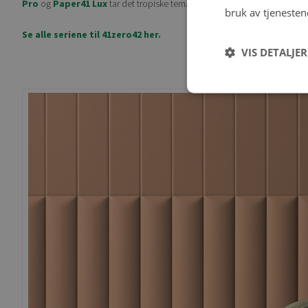
Pro
og
Paper41 Lux
tar det tropiske temaet til nye høyder.
bruk av tjenesten
Se alle seriene til 41zero42 her.
VIS DETALJER