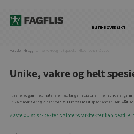
BUTIKKOVERSIKT
Forsiden
Blogg
Unike, vakre og helt spesielle – disse flisene må du se!
Unike, vakre og helt spesie
Fliser er et gammelt materiale med lange tradisjoner, men at noe er gammel
unike materialer og vi har noen av Europas mest spennende fliser i vårt so
Visste du at arkitekter og interiørarkitekter kan bestille