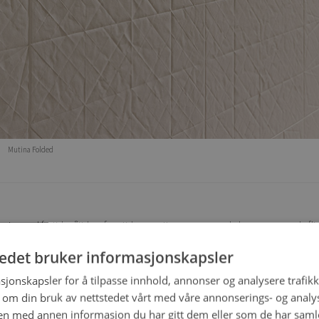
Mutina Folded
istorier med fortid, nåtid og fremtid som rettesnorer mens de lager spennende fl
atiske når de kommer med sine nye kolleksjoner.
De tør å være dristige og de har e
tedet bruker informasjonskapsler
sjonskapsler for å tilpasse innhold, annonser og analysere trafikk
. Serien kommer i fire farger og seks varianter.
Supreme
er en frisk motvekt til 
 om din bruk av nettstedet vårt med våre annonserings- og anal
pmerksomhet. Med
Technicolor
kan du lage de mest utradisjonelle fiskebensmø
n med annen informasjon du har gitt dem eller som de har samlet