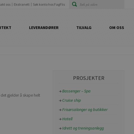
akt oss
Ekstranett
Søk konto hos FagFlis
ITEKT
LEVERANDØRER
TILVALG
OM OSS
PROSJEKTER
Bassenger – Spa
 det gjelder å skape helt
Cruise ship
Frisørsalonger og butikker
Hotell
Idrett og treningsanlegg