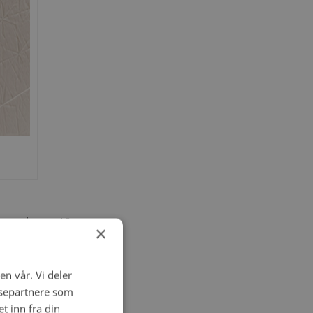
iser med egenart!
Denne
×
n egen teft for matte,
en vår. Vi deler
alle duse marmorfliser vi
ysepartnere som
nstrene og
Paper41
 inn fra din