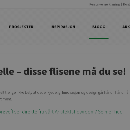
Personvernerklæring
Kont
PROSJEKTER
INSPIRASJON
BLOGG
ARK
lle – disse flisene må du se!
t trenger ikke bety at det er kjedelig. Innovasjon og design går hånd i hånd når
rtiment.
 prøvefliser direkte fra vårt Arkitektshowroom? Se mer her.