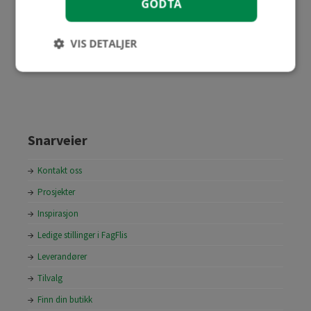
GODTA
VIS DETALJER
Finn din butikk
Snarveier
Kontakt oss
Prosjekter
Inspirasjon
Ledige stillinger i FagFlis
Leverandører
Tilvalg
Finn din butikk