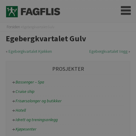
Forsiden
Egebergkvartalet Gulv
Egebergkvartalet Gulv
«
Egebergkvartalet Kjøkken
Egebergkvartalet Vegg
»
PROSJEKTER
Bassenger – Spa
Cruise ship
Frisørsalonger og butikker
Hotell
Idrett og treningsanlegg
Kjøpesenter