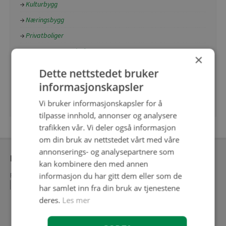
Kulturbygg
Næringsbygg
Privatboliger
Restauranter og kafeer
×
Skole
Dette nettstedet bruker
Sykehus og helsebygg
informasjonskapsler
Universell utforming
Vi bruker informasjonskapsler for å
tilpasse innhold, annonser og analysere
trafikken vår. Vi deler også informasjon
om din bruk av nettstedet vårt med våre
annonserings- og analysepartnere som
Meny ekstranett
kan kombinere den med annen
Personvernerklæring
informasjon du har gitt dem eller som de
Kontakt oss
Ekstranett
Søk konto hos FagFlis
har samlet inn fra din bruk av tjenestene
deres.
Les mer
Følg oss