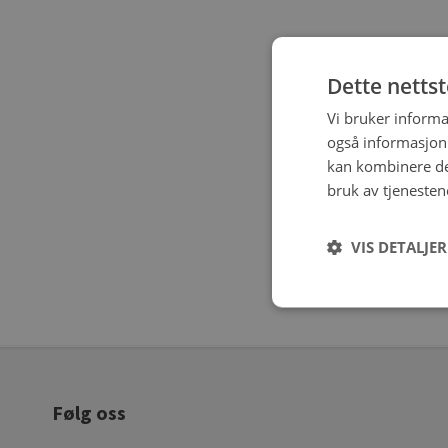
Dette netts
Vi bruker informa
også informasjon
kan kombinere de
bruk av tjenesten
VIS DETALJER
Følg oss