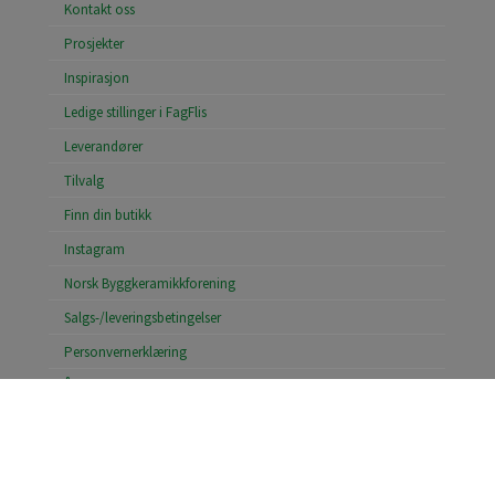
Kontakt oss
Prosjekter
Inspirasjon
Ledige stillinger i FagFlis
Leverandører
Tilvalg
Finn din butikk
Instagram
Norsk Byggkeramikkforening
Salgs-/leveringsbetingelser
Personvernerklæring
Åpenhetsloven
Søk konto hos FagFlis