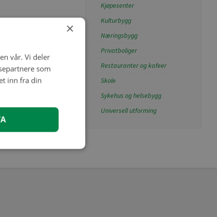
Kjøpesenter
Kulturbygg
×
Næringsbygg
Privatboliger
en vår. Vi deler
Restauranter og kafeer
ysepartnere som
 inn fra din
Skole
Sykehus og helsebygg
Universell utforming
TA