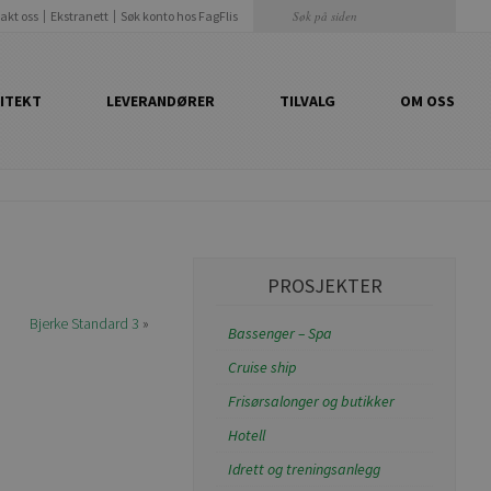
akt oss
Ekstranett
Søk konto hos FagFlis
ITEKT
LEVERANDØRER
TILVALG
OM OSS
PROSJEKTER
Bjerke Standard 3
»
Bassenger – Spa
Cruise ship
Frisørsalonger og butikker
Hotell
Idrett og treningsanlegg