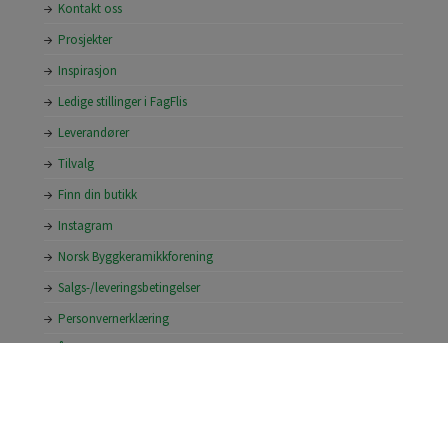
Kontakt oss
Prosjekter
Inspirasjon
Ledige stillinger i FagFlis
Leverandører
Tilvalg
Finn din butikk
Instagram
Norsk Byggkeramikkforening
Salgs-/leveringsbetingelser
Personvernerklæring
Åpenhetsloven
Søk konto hos FagFlis