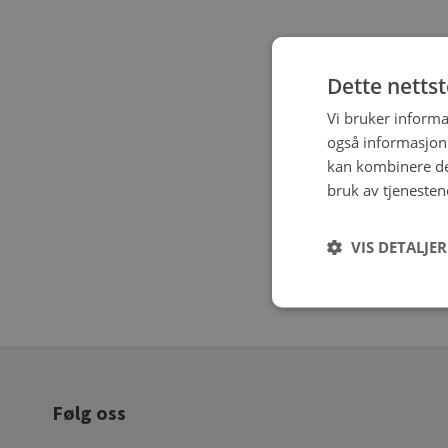
Dette netts
Vi bruker informa
også informasjon
kan kombinere de
bruk av tjenesten
VIS DETALJER
Følg oss