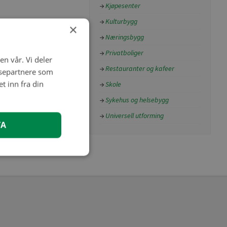
Kjøpesenter
Kulturbygg
×
Næringsbygg
Privatboliger
en vår. Vi deler
Restauranter og kafeer
ysepartnere som
 inn fra din
Skole
Sykehus og helsebygg
Universell utforming
TA