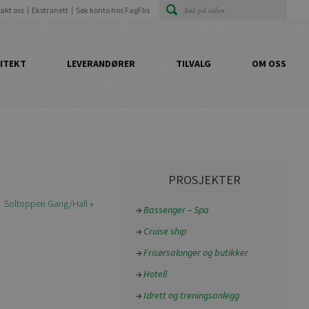
akt oss
Ekstranett
Søk konto hos FagFlis
ITEKT
LEVERANDØRER
TILVALG
OM OSS
PROSJEKTER
Soltoppen Gang/Hall
»
Bassenger – Spa
Cruise ship
Frisørsalonger og butikker
Hotell
Idrett og treningsanlegg