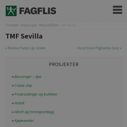
Forsiden
Inspirasjon
Mosaikkfliser
TMF Sevilla
TMF Sevilla
«
Mutina Punto Up Green
Ascot Dom Pigmenta Grey
»
PROSJEKTER
Bassenger – Spa
Cruise ship
Frisørsalonger og butikker
Hotell
Idrett og treningsanlegg
Kjøpesenter