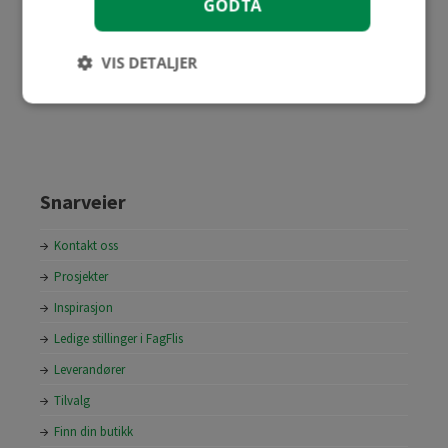
GODTA
VIS DETALJER
Finn din butikk
Snarveier
Kontakt oss
Prosjekter
Inspirasjon
Ledige stillinger i FagFlis
Leverandører
Tilvalg
Finn din butikk