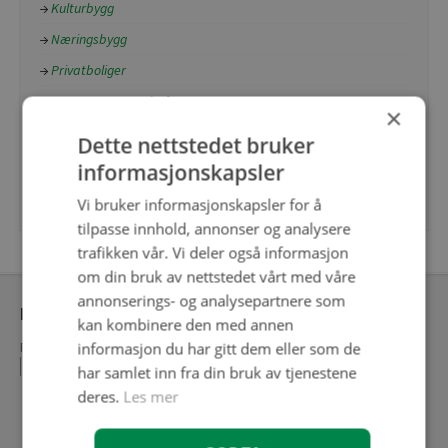
Kulturbygg
Næringsbygg
Privatboliger
Restauranter og kafeer
×
Skole
Dette nettstedet bruker
Sykehus og helsebygg
informasjonskapsler
Universell utforming
Vi bruker informasjonskapsler for å
tilpasse innhold, annonser og analysere
trafikken vår. Vi deler også informasjon
om din bruk av nettstedet vårt med våre
annonserings- og analysepartnere som
Meny ekstranett
kan kombinere den med annen
Personvernerklæring
informasjon du har gitt dem eller som de
Kontakt oss
Ekstranett
Søk konto hos FagFlis
har samlet inn fra din bruk av tjenestene
deres.
Les mer
Følg oss