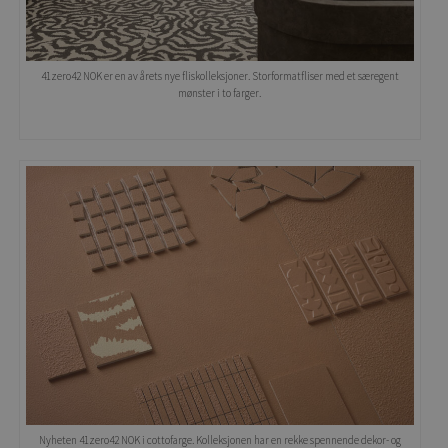
41zero42 NOK er en av årets nye fliskolleksjoner. Storformatfliser med et særegent
mønster i to farger.
Nyheten 41zero42 NOK i cottofarge. Kolleksjonen har en rekke spennende dekor- og