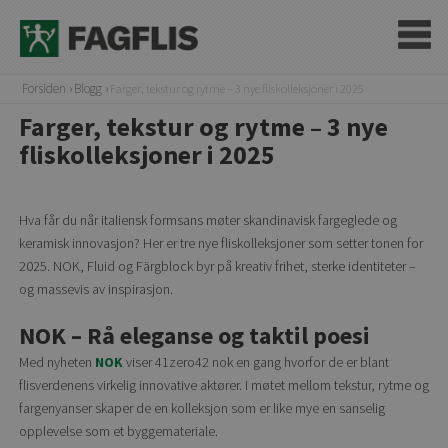
Forsiden
Blogg
Farger, tekstur og rytme – 3 nye fliskolleksjoner i 2025
Farger, tekstur og rytme – 3 nye
fliskolleksjoner i 2025
Hva får du når italiensk formsans møter skandinavisk fargeglede og
keramisk innovasjon? Her er tre nye fliskolleksjoner som setter tonen for
2025. NOK, Fluid og Färgblock byr på kreativ frihet, sterke identiteter –
og massevis av inspirasjon.
NOK – Rå eleganse og taktil poesi
Med nyheten
NOK
viser 41zero42 nok en gang hvorfor de er blant
flisverdenens virkelig innovative aktører. I møtet mellom tekstur, rytme og
fargenyanser skaper de en kolleksjon som er like mye en sanselig
opplevelse som et byggemateriale.