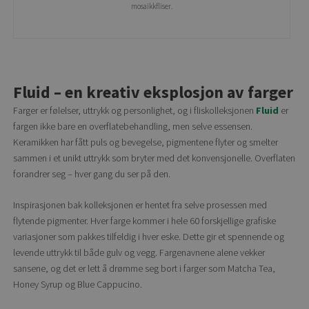
mosaikkfliser.
Fluid – en kreativ eksplosjon av farger
Farger er følelser, uttrykk og personlighet, og i fliskolleksjonen
Fluid
er
fargen ikke bare en overflatebehandling, men selve essensen.
Keramikken har fått puls og bevegelse, pigmentene flyter og smelter
sammen i et unikt uttrykk som bryter med det konvensjonelle. Overflaten
forandrer seg – hver gang du ser på den.
Inspirasjonen bak kolleksjonen er hentet fra selve prosessen med
flytende pigmenter. Hver farge kommer i hele 60 forskjellige grafiske
variasjoner som pakkes tilfeldig i hver eske. Dette gir et spennende og
levende uttrykk til både gulv og vegg. Fargenavnene alene vekker
sansene, og det er lett å drømme seg bort i farger som Matcha Tea,
Honey Syrup og Blue Cappucino.