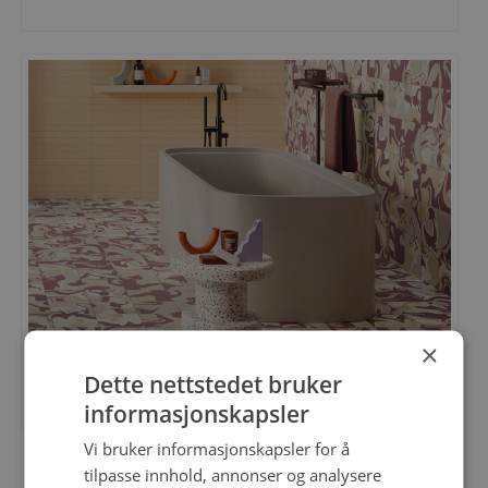
×
Quintessenza Fluid i kombinasjon med fliser fra kolleksjonen Colors som også er en av
Dette nettstedet bruker
årets nye fliskolleksjoner.
informasjonskapsler
Vi bruker informasjonskapsler for å
tilpasse innhold, annonser og analysere