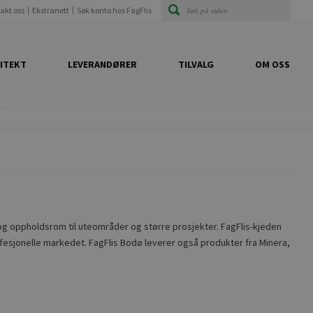
akt oss
Ekstranett
Søk konto hos FagFlis
ITEKT
LEVERANDØRER
TILVALG
OM OSS
bad og oppholdsrom til uteområder og større prosjekter. FagFlis-kjeden
rofesjonelle markedet. FagFlis Bodø leverer også produkter fra Minera,