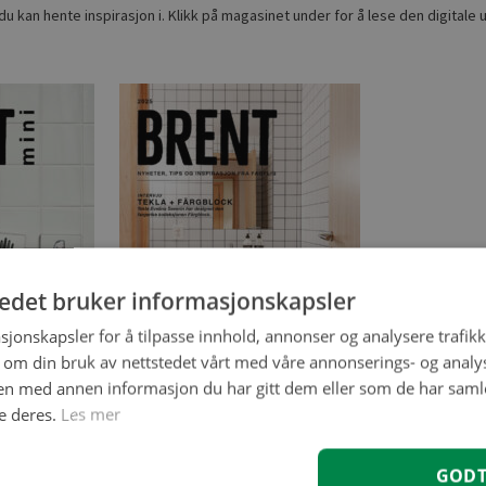
 du kan hente inspirasjon i. Klikk på magasinet under for å lese den digitale
tedet bruker informasjonskapsler
sjonskapsler for å tilpasse innhold, annonser og analysere trafikk
 om din bruk av nettstedet vårt med våre annonserings- og anal
n med annen informasjon du har gitt dem eller som de har samlet
e deres.
Les mer
GOD