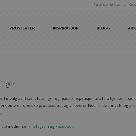
Personvernerklæring
Kont
PROSJEKTER
INSPIRASJON
BLOGG
ARK
inger
dt utvalg av fliser, utstillinger og masse inspirasjon til alt fra kjøkken, 
anerkjente europeiske produsenter, og vi leverer fliser til det private og p
.
siale medier som
Instagram
og
Facebook.