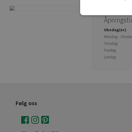
Åpningsti
Ukedag(er)
Mandag - Onsda
Torsdag
Fredag
Lørdag
Følg oss