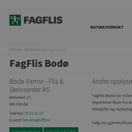
BUTIKKOVERSIKT
Forsiden
Butikkoversikt
FagFlis Bodø
FagFlis Bodø
Bodø Varme - Flis &
Andre opplysn
Steinsenter AS
FagFlis Bodø har et bre
Notveien 17 ,
importerer fliser fra 
8013 Bodø
Altaskifer og Varmefag
Telefon:
75 52 25 57
E-post:
Tor-erik@vfff.no
Følg oss gjerne på so
Kontaktpersoner
Finn oss på kartet