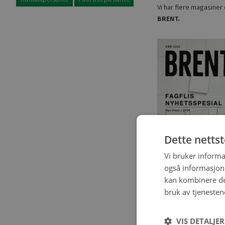
Vi har flere magasiner
BRENT.
Dette netts
Vi bruker informa
også informasjon
kan kombinere de
bruk av tjenesten
VIS DETALJER