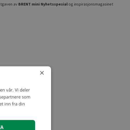
 utgaven av
BRENT mini Nyhetsspesial
og inspirasjonsmagasinet
×
en vår. Vi deler
ysepartnere som
 inn fra din
TA