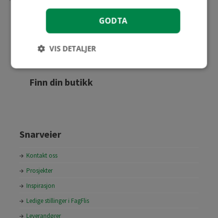
GODTA
Følg oss
VIS DETALJER
Finn din butikk
Snarveier
Kontakt oss
Prosjekter
Inspirasjon
Ledige stillinger i FagFlis
Leverandører