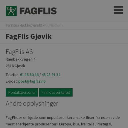
Forsiden
Butikkoversikt
FagFlis Gjøvik
FagFlis Gjøvik
FagFlis AS
Rambekkvegen 4,
2816 Gjøvik
Telefon:
61 18 80 86
/
48 23 91 34
E-post:
post@fagflis.no
Kontaktpersoner
Finn oss på kartet
Andre opplysninger
FagFlis er en kjede som importerer keramiske fliser fra noen av de
mest anerkjente produsenter i Europa, bl.a. fra Italia, Portugal,